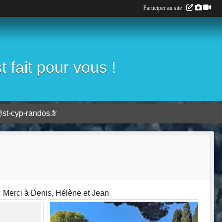
Participer au site :
fait pour vous !
st-cyp-randos.fr
0. Merci à Denis, Hélène et Jean