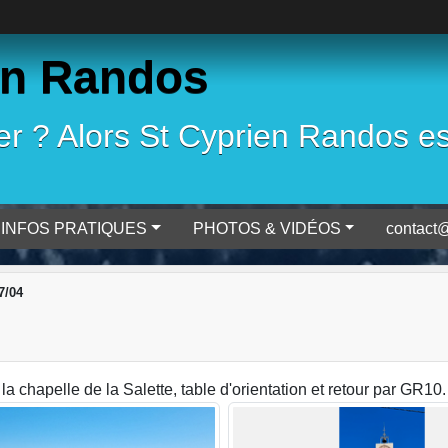
en Randos
 ? Alors St Cyprien Randos est 
INFOS PRATIQUES
PHOTOS & VIDÉOS
contact@
7/04
a chapelle de la Salette, table d'orientation et retour par GR1