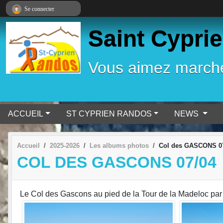
Panneau de gestion des cookies
Se connecter
Saint Cypri
Vous aimez marcher
ACCUEIL
ST CYPRIEN RANDOS
NEWS
Accueil
2025-2026
Les albums photos
Col des GASCONS 0
COL DES GASCONS 07/04
Le Col des Gascons au pied de la Tour de la Madeloc par l