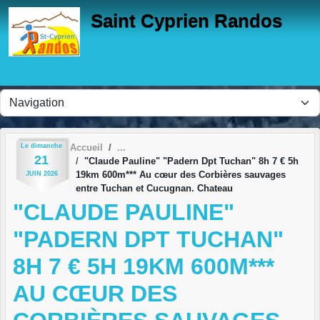
Panneau de gestion des cookies
Saint Cyprien Randos
Le
dimanche
Accueil
21
"Claude Pauline" "Padern Dpt Tuchan" 8h 7 € 5h
19km 600m*** Au cœur des Corbières sauvages
JUIN
2026
entre Tuchan et Cucugnan. Chateau
"CLAUDE PAULINE"
"PADERN DPT TUCHAN"
8H 7 € 5H 19KM 600M***
AU CŒUR DES