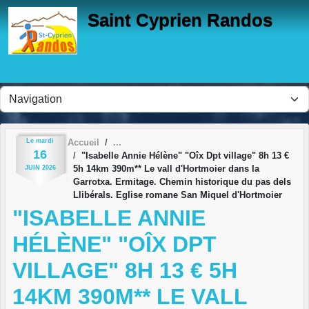
Panneau de gestion des cookies
Saint Cyprien Randos
Le
mardi
Accueil
16
"Isabelle Annie Hélène" "Oîx Dpt village" 8h 13 €
5h 14km 390m** Le vall d'Hortmoier dans la
JUIN
2026
Garrotxa. Ermitage. Chemin historique du pas dels
Llibérals. Eglise romane San Miquel d'Hortmoier
"ISABELLE ANNIE
HÉLÈNE" "OÎX DPT
VILLAGE" 8H 13 € 5H
14KM 390M** LE VALL