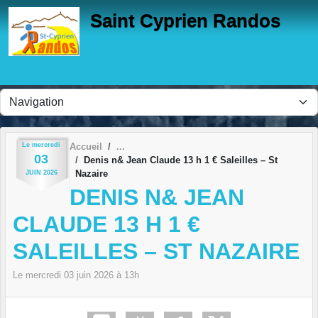
Panneau de gestion des cookies
Saint Cyprien Randos
Le
mercredi
Accueil
03
Denis n& Jean Claude 13 h 1 € Saleilles – St
Nazaire
JUIN
2026
DENIS N& JEAN
CLAUDE 13 H 1 €
SALEILLES – ST NAZAIRE
Le
mercredi
03
juin
2026
à 13h