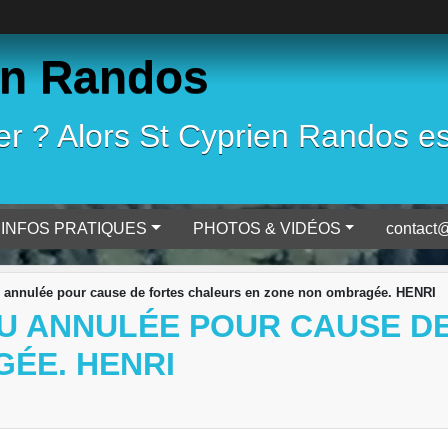
en Randos
 ? Alors St Cyprien Randos est 
INFOS PRATIQUES
PHOTOS & VIDÉOS
contact@
annulée pour cause de fortes chaleurs en zone non ombragée. HENRI
U ANNULÉE POUR CAUSE D
ÉE. HENRI