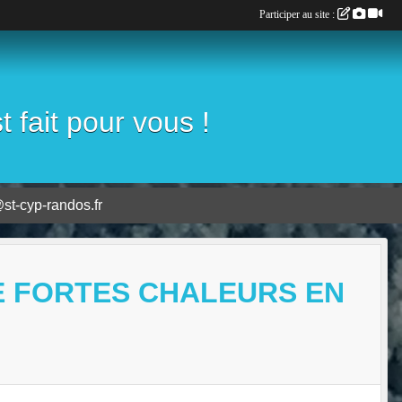
Participer au site :
fait pour vous !
st-cyp-randos.fr
E FORTES CHALEURS EN