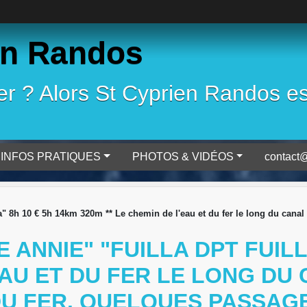
en Randos
 ? Alors St Cyprien Randos est 
INFOS PRATIQUES
PHOTOS & VIDÉOS
contact@
tja" 8h 10 € 5h 14km 320m ** Le chemin de l'eau et du fer le long du cana
 ANNIE" "FUILLA DPT FUILL
'EAU ET DU FER LE LONG DU
DU FER. QUELQUES PASSAG