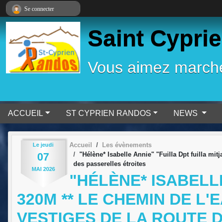
Panneau de gestion des cookies
Se connecter
Saint Cypri
Vous aimez marcher
ACCUEIL
ST CYPRIEN RANDOS
NEWS
Accueil
Les évènements
Le
jeudi
07
"Hélène* Isabelle Annie" "Fuilla Dpt fuilla mi
des passerelles étroites
MAI
2026
"HÉLÈNE* ISABELLE
320M ** LE CHEMIN DE L
VESTIGES DE LA ROUTE 