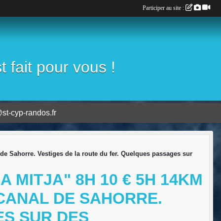
Participer au site :
fait pour vous !
st-cyp-randos.fr
l de Sahorre. Vestiges de la route du fer. Quelques passages sur
A MITJA" 8H 10 € 5H 14KM
 CANAL DE SAHORRE.
ES SUR DES