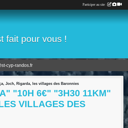
Participer au site :
fait pour vous !
st-cyp-randos.fr
a, Joch, Rigarda, les villages des Baronnies
" "10H 6€" "3H30 11KM"
 LES VILLAGES DES