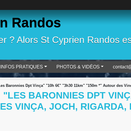
en Randos
 ? Alors St Cyprien Randos est 
INFOS PRATIQUES
PHOTOS & VIDÉOS
contact@
es Baronnies Dpt Vinça" "10h 6€" "3h30 11km" "150m *" Autour des Vinç
 "LES BARONNIES DPT VINÇA
DES VINÇA, JOCH, RIGARDA,