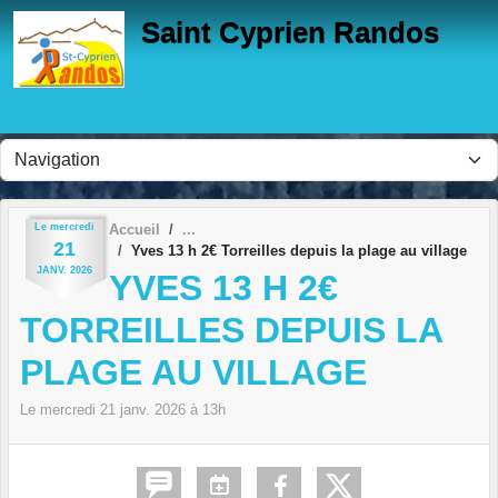
Panneau de gestion des cookies
Saint Cyprien Randos
Le
mercredi
Accueil
21
Yves 13 h 2€ Torreilles depuis la plage au village
JANV.
2026
YVES 13 H 2€
TORREILLES DEPUIS LA
PLAGE AU VILLAGE
Le
mercredi
21
janv.
2026
à 13h