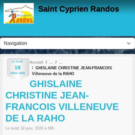
Panneau de gestion des cookies
Saint Cyprien Randos
Le
lundi
Accueil
19
GHISLAINE CHRISTINE JEAN-FRANCOIS
Villeneuve de la RAHO
JANV.
2026
GHISLAINE
CHRISTINE JEAN-
FRANCOIS VILLENEUVE
DE LA RAHO
Le
lundi
19
janv.
2026
à 09h