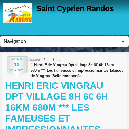
Panneau de gestion des cookies
Saint Cyprien Randos
Le
jeudi
Accueil
13
Henri Eric Vingrau Dpt village 8h 6€ 6h 16km
680m *** Les fameuses et impressionnantes falaises
NOV.
2025
de Vingrau. Belle randonnée
HENRI ERIC VINGRAU
DPT VILLAGE 8H 6€ 6H
16KM 680M *** LES
FAMEUSES ET