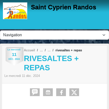
Panneau de gestion des cookies
Saint Cyprien Randos
Le
mercredi
Accueil
rivesaltes + repas
11
RIVESALTES +
DÉC.
2024
REPAS
Le
mercredi
11
déc.
2024