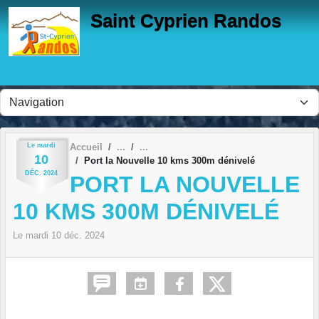
Panneau de gestion des cookies
Saint Cyprien Randos
Le
mardi
Accueil
10
Port la Nouvelle 10 kms 300m dénivelé
DÉC.
2024
PORT LA NOUVELLE
10 KMS 300M DÉNIVELÉ
Le
mardi
10
déc.
2024