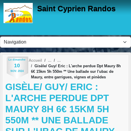
Panneau de gestion des cookies
Saint Cyprien Randos
Le
dimanche
Accueil
10
Gisèle/ Guy/ Eric : L'arche perdue Dpt Maury 8h
6€ 15km 5h 550m ** Une ballade sur l'ubac de
NOV.
2024
Maury, entre garrigues, vignes et pinèdes
GISÈLE/ GUY/ ERIC :
L'ARCHE PERDUE DPT
MAURY 8H 6€ 15KM 5H
550M ** UNE BALLADE