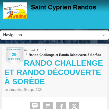
Panneau de gestion des cookies
Saint Cyprien Randos
Le
dimanche
Accueil
29
Rando Challenge et Rando Découverte à Sorède
SEPT.
2024
RANDO CHALLENGE
ET RANDO DÉCOUVERTE
À SORÈDE
Le
dimanche
29
sept.
2024