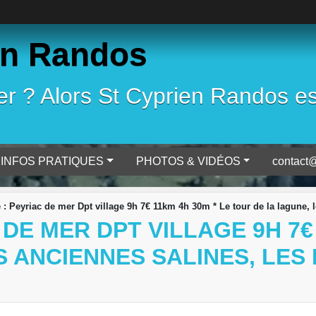
en Randos
 ? Alors St Cyprien Randos est 
INFOS PRATIQUES
PHOTOS & VIDÉOS
contact@
 : Peyriac de mer Dpt village 9h 7€ 11km 4h 30m * Le tour de la lagune, 
DE MER DPT VILLAGE 9H 7€
S ANCIENNES SALINES, LE