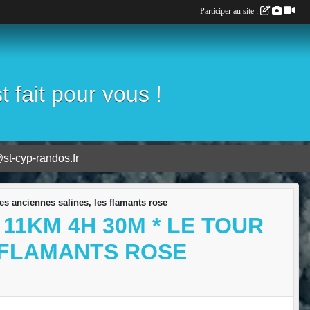
Participer au site :
fait pour vous !
st-cyp-randos.fr
les anciennes salines, les flamants rose
 11KM 4H 30M * LE TOUR
S FLAMANTS ROSE