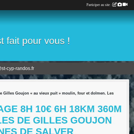
Participer au site :
fait pour vous !
st-cyp-randos.fr
e Gilles Goujon « au vieux puit » moulin, four et dolmen. Les
AGE 8H 10€ 6H 18KM 360M
ILES DE GILLES GOUJON
INES DE SALVER