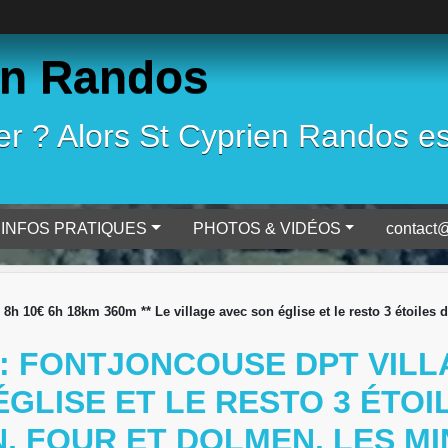
en Randos
 ? Alors St Cyprien Randos est 
INFOS PRATIQUES
PHOTOS & VIDÉOS
contact@
h 10€ 6h 18km 360m ** Le village avec son église et le resto 3 étoiles d
 : FONTJONCOUSE DPT VILL
 ÉGLISE ET LE RESTO 3 ÉTO
IN, FOUR ET DOLMEN. LES M