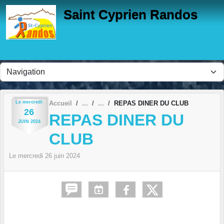
Panneau de gestion des cookies
Saint Cyprien Randos
Le
mercredi
Accueil
REPAS DINER DU CLUB
26
REPAS DINER DU
JUIN
2024
CLUB
Le
mercredi
26
juin
2024