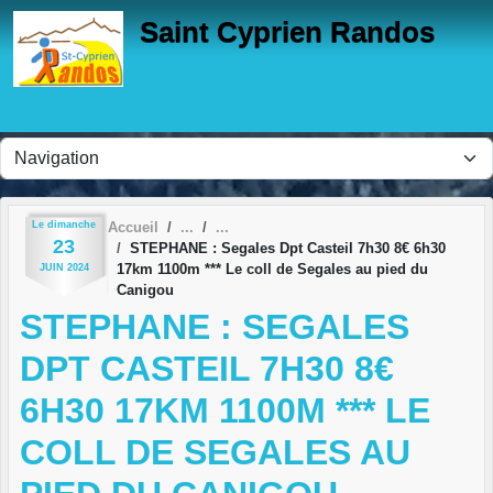
Panneau de gestion des cookies
Saint Cyprien Randos
Le
dimanche
Accueil
23
STEPHANE : Segales Dpt Casteil 7h30 8€ 6h30
17km 1100m *** Le coll de Segales au pied du
JUIN
2024
Canigou
STEPHANE : SEGALES
DPT CASTEIL 7H30 8€
6H30 17KM 1100M *** LE
COLL DE SEGALES AU