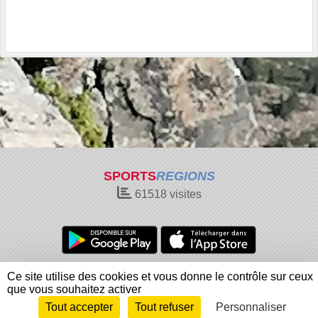
SPORTS
REGIONS
61518
visites
Charte cookies
Gestion des cookies
Ce site utilise des cookies et vous donne le contrôle sur ceux
Informations légales
Signaler un contenu inapproprié
que vous souhaitez activer
Tout accepter
Tout refuser
Personnaliser
Envie de participer ?
Connexion