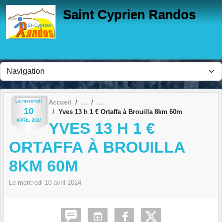
Panneau de gestion des cookies
Saint Cyprien Randos
Le
mercredi
Accueil
10
Yves 13 h 1 € Ortaffa à Brouilla 8km 60m
AVRIL
2024
YVES 13 H 1 €
ORTAFFA À BROUILLA
8KM 60M
Le
mercredi
10
avril
2024