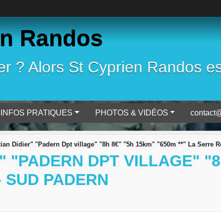
en Randos
 ? Alors St Cyprien Randos est 
INFOS PRATIQUES
PHOTOS & VIDÉOS
contact@
tian Didier" "Padern Dpt village" "8h 8€" "5h 15km" "650m **" La Serre
" "PADERN DPT VILLAGE" "8H
– SUD PADERN