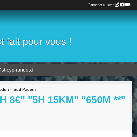
Participer au site :
fait pour vous !
st-cyp-randos.fr
 Redon – Sud Padern
 8€" "5H 15KM" "650M **"