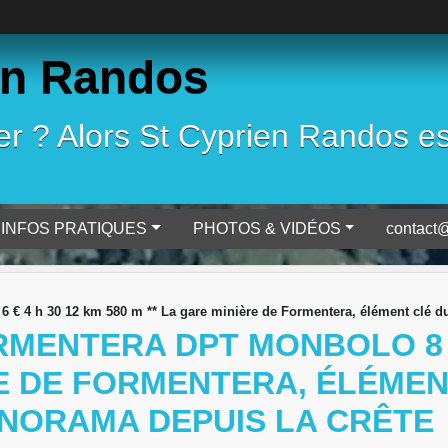
en Randos
 ? Alors St Cyprien Randos est 
INFOS PRATIQUES
PHOTOS & VIDÉOS
contact@
 € 4 h 30 12 km 580 m ** La gare minière de Formentera, élément clé d
ORMENTERA DPT MONBOLO 8 H
RE DE FORMENTERA, ÉLÉME
ANORAMA DEPUIS LA CRÊTE