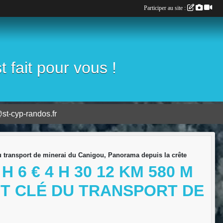
Participer au site :
fait pour vous !
st-cyp-randos.fr
u transport de minerai du Canigou, Panorama depuis la crête
 6 € 4 H 30 12 KM 580 M
NT CLÉ DU TRANSPORT DE