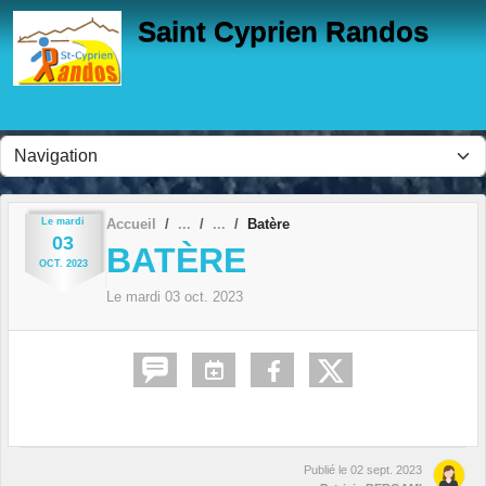
Panneau de gestion des cookies
Saint Cyprien Randos
Le
mardi
Accueil
Batère
03
BATÈRE
OCT.
2023
Le
mardi
03
oct.
2023
Publié le
02 sept. 2023