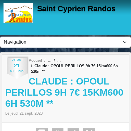
Panneau de gestion des cookies
Saint Cyprien Randos
Le
jeudi
Accueil
21
Claude : OPOUL PERILLOS 9h 7€ 15km600 6h
530m **
SEPT.
2023
CLAUDE : OPOUL
PERILLOS 9H 7€ 15KM600
6H 530M **
Le
jeudi
21
sept.
2023