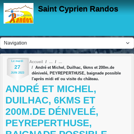
Panneau de gestion des cookies
Saint Cyprien Randos
Le
mardi
Accueil
27
André et Michel, Duilhac, 6kms et 200m.de
dénivelé, PEYREPERTHUSE, baignade possible
JUIN
2023
l'après midi et/ ou visite du château.
ANDRÉ ET MICHEL,
DUILHAC, 6KMS ET
200M.DE DÉNIVELÉ,
PEYREPERTHUSE,