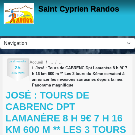
Panneau de gestion des cookies
Saint Cyprien Randos
Le
dimanche
Accueil
25
José : Tours de CABRENC Dpt Lamanère 8 h 9€ 7
h 16 km 600 m ** Les 3 tours du Xème servaient à
JUIN
2023
annoncer les invasions sarrasines depuis la mer.
Panorama magnifique
JOSÉ : TOURS DE
CABRENC DPT
LAMANÈRE 8 H 9€ 7 H 16
KM 600 M ** LES 3 TOURS