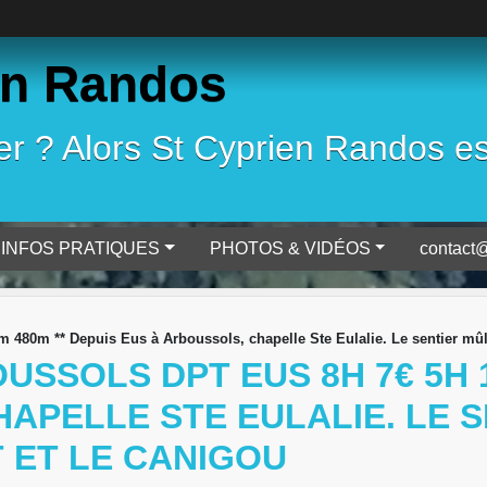
en Randos
 ? Alors St Cyprien Randos est 
INFOS PRATIQUES
PHOTOS & VIDÉOS
contact@
480m ** Depuis Eus à Arboussols, chapelle Ste Eulalie. Le sentier mûlet
USSOLS DPT EUS 8H 7€ 5H 
APELLE STE EULALIE. LE 
T ET LE CANIGOU