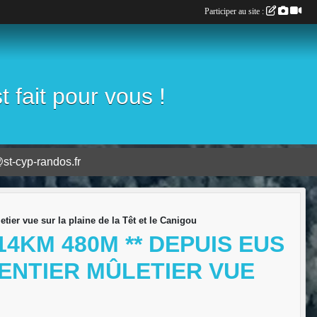
Participer au site :
fait pour vous !
st-cyp-randos.fr
ier vue sur la plaine de la Têt et le Canigou
14KM 480M ** DEPUIS EUS
SENTIER MÛLETIER VUE