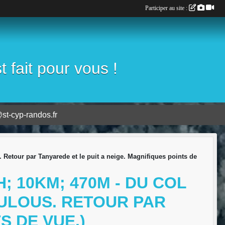
Participer au site :
fait pour vous !
st-cyp-randos.fr
 Retour par Tanyarede et le puit a neige. Magnifiques points de
H; 10KM; 470M - DU COL
OULOUS. RETOUR PAR
S DE VUE.)