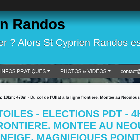
en Randos
 ? Alors St Cyprien Randos est 
INFOS PRATIQUES
PHOTOS & VIDÉOS
contact@
10km; 470m - Du col de l'Ullat a la ligne frontiere. Montee au Neoulous.
OILES - ELECTIONS PDT - 4
 FRONTIERE. MONTEE AU NE
 NEIGE. MAGNIFIQUES POINT